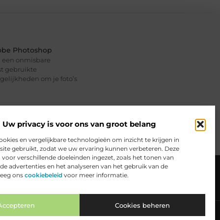
dobe Photoshop
ng een onmisbare
t gebruikte
elijkheden om je foto’s
Uw privacy is voor ons van groot belang
ookies en vergelijkbare technologieën om inzicht te krijgen in
ite gebruikt, zodat we uw ervaring kunnen verbeteren. Deze
voor verschillende doeleinden ingezet, zoals het tonen van
ceren
Website index
Cookiebeleid (EU)
de advertenties en het analyseren van het gebruik van de
leeg ons
cookiebeleid
voor meer informatie.
 Jij Online Inkomsten Kunt Genereren
Accepteren
Cookies beheren