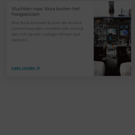
Vluchten naar Ibiza buiten het
hoogseizoen
Wie Ibiza bezoekt buiten de drukke
zomermaanden, ontdekt een eiland
dat zich op een rustiger tempo laat
beleven.
Lees verder ➜