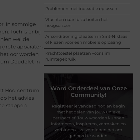
Problemen met indexatie oplossen
Vluchten naar Ibiza buiten het
oor. In sommige
hoogseizoen
. Toch is er bij
Airconditioning plaatsen in Sint-Niklaas
chien wel de
of kiezen voor een mobiele oplossing
g grote apparaten
Krachttoestel plaatsen voor slim
 het oor worden
ruimtegebruik
trum Doudelet in
Word Onderdeel van Onze
 met Hoorcentrum
Community!
 op het advies
ste stappen
Registreer je vandaag nog en begin
met het delen van jouw unieke
perspectief. Jouw woorden kunnen
informeren, inspireren, vermaken en
verbinden – ze verdienen het om
gehoord te worden!