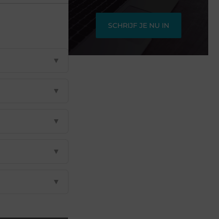
SCHRIJF JE NU IN
▼
▼
▼
▼
▼