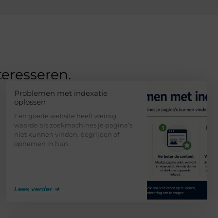
teresseren.
Problemen met indexatie
oplossen
Een goede website heeft weinig
waarde als zoekmachines je pagina’s
niet kunnen vinden, begrijpen of
opnemen in hun
Lees verder ➜