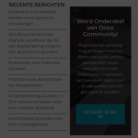
RECENTE BERICHTEN
Drukwerk in Antwerpen
zonder onaangename
Word Onderdeel
verrassingen
van Onze
Community!
Van documenten naar
digitale workflows: de rol
Registreer je vandaag
van digitalisering volgens
nog en begin met het
een specialist in printers
delen van jouw unieke
Problemen met indexatie
perspectief. Jouw
oplossen
woorden kunnen
informeren, inspireren,
Vluchten naar Ibiza buiten
vermaken en verbinden
het hoogseizoen
– ze verdienen het om
gehoord te worden!
Airconditioning plaatsen in
Sint-Niklaas of kiezen voor
een mobiele oplossing
SCHRIJF JE NU
IN
Krachttoestel plaatsen voor
slim ruimtegebruik