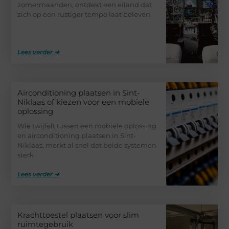
zomermaanden, ontdekt een eiland dat
zich op een rustiger tempo laat beleven.
Lees verder ➜
Airconditioning plaatsen in Sint-
Niklaas of kiezen voor een mobiele
oplossing
Wie twijfelt tussen een mobiele oplossing
en airconditioning plaatsen in Sint-
Niklaas, merkt al snel dat beide systemen
sterk
Lees verder ➜
Krachttoestel plaatsen voor slim
ruimtegebruik