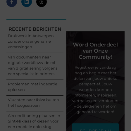
RECENTE BERICHTEN
Drukwerk in Antwerpen
zonder onaangename
Word Onderdeel
verrassingen
van Onze
Community!
Van documenten naar
digitale workflows: de rol
Registreer je vandaag
van digitalisering volgens
nog en begin met het
een specialist in printers
delen van jouw unieke
Problemen met indexatie
perspectief. Jouw
oplossen
woorden kunnen
informeren, inspireren,
Vluchten naar Ibiza buiten
vermaken en verbinden
het hoogseizoen
– ze verdienen het om
gehoord te worden!
Airconditioning plaatsen in
Sint-Niklaas of kiezen voor
een mobiele oplossing
SCHRIJF JE NU