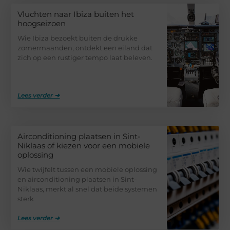
Vluchten naar Ibiza buiten het
hoogseizoen
Wie Ibiza bezoekt buiten de drukke
zomermaanden, ontdekt een eiland dat
zich op een rustiger tempo laat beleven.
Lees verder ➜
Airconditioning plaatsen in Sint-
Niklaas of kiezen voor een mobiele
oplossing
Wie twijfelt tussen een mobiele oplossing
en airconditioning plaatsen in Sint-
Niklaas, merkt al snel dat beide systemen
sterk
Lees verder ➜