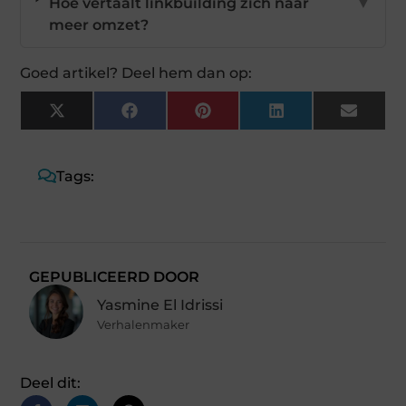
Hoe vertaalt linkbuilding zich naar
▼
meer omzet?
Goed artikel? Deel hem dan op:
X
Facebook
Pinterest
LinkedIn
Email
(Twitter)
Tags:
GEPUBLICEERD DOOR
Yasmine El Idrissi
Verhalenmaker
Deel dit: