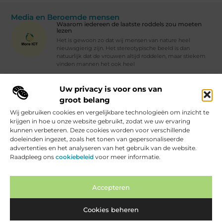
Media en Beroemde mensen
Waarom iedereen de laatste roddels zou moeten
lezen
Het is gewoon zo dat wij mensen van nature heel
nieuwsgierig zijn. Het stereotypische beeld is dan
natuurlijk dat de vrouwen altijd roddelen, maar stiekem
vinden mannen het ook heel
Waarom iedereen de laatste roddels zou moeten lezen
Uw privacy is voor ons van
Vind Ons Hier :
groot belang
Wij gebruiken cookies en vergelijkbare technologieën om inzicht te
krijgen in hoe u onze website gebruikt, zodat we uw ervaring
kunnen verbeteren. Deze cookies worden voor verschillende
doeleinden ingezet, zoals het tonen van gepersonaliseerde
Beroemdheden
Uit de Media
Partners
Over ons
Ons team
advertenties en het analyseren van het gebruik van de website.
Raadpleeg ons
cookiebeleid
voor meer informatie.
Contact
Artikel publiceren
Website index
Cookiebeleid (EU)
Backlinks Kopen Nederland: Hoe je Slim je SEO Kunt Verbeteren
Geld Verdienen Internet: Hoe Jij Online Inkomsten Kunt Genereren
Accepteren
Cookies beheren
www.moreict.be.
All Rights Reserved © 2025