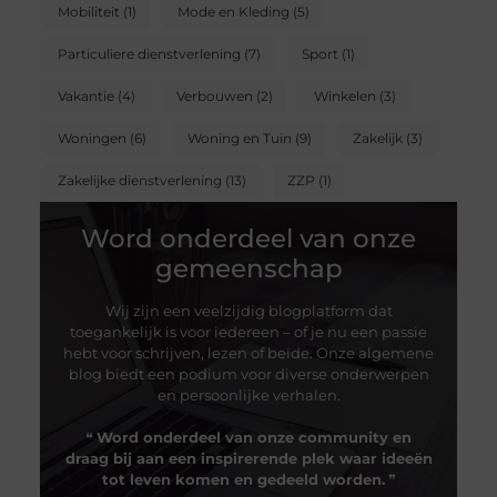
Mobiliteit
(1)
Mode en Kleding
(5)
Particuliere dienstverlening
(7)
Sport
(1)
Vakantie
(4)
Verbouwen
(2)
Winkelen
(3)
Woningen
(6)
Woning en Tuin
(9)
Zakelijk
(3)
Zakelijke dienstverlening
(13)
ZZP
(1)
Word onderdeel van onze
gemeenschap
Wij zijn een veelzijdig blogplatform dat
toegankelijk is voor iedereen – of je nu een passie
hebt voor schrijven, lezen of beide. Onze algemene
blog biedt een podium voor diverse onderwerpen
en persoonlijke verhalen.
❝
Word onderdeel van onze community en
draag bij aan een inspirerende plek waar ideeën
tot leven komen en gedeeld worden.
❞