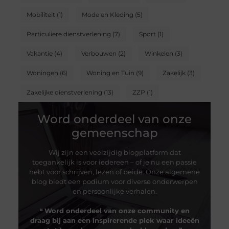
Mobiliteit
(1)
Mode en Kleding
(5)
Particuliere dienstverlening
(7)
Sport
(1)
Vakantie
(4)
Verbouwen
(2)
Winkelen
(3)
Woningen
(6)
Woning en Tuin
(9)
Zakelijk
(3)
Zakelijke dienstverlening
(13)
ZZP
(1)
Word onderdeel van onze
gemeenschap
Wij zijn een veelzijdig blogplatform dat
toegankelijk is voor iedereen – of je nu een passie
hebt voor schrijven, lezen of beide. Onze algemene
blog biedt een podium voor diverse onderwerpen
en persoonlijke verhalen.
❝
Word onderdeel van onze community en
draag bij aan een inspirerende plek waar ideeën