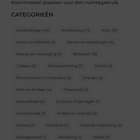
Krachttoestel plaatsen voor slim ruimtegebruik
CATEGORIEËN
Aanbiedingen
(14)
Architectuur
(1)
Auto
(12)
Auto's en Motoren
(1)
Banen en opleidingen
(4)
Beauty en verzorging
(1)
Bedrijven
(16)
Cadeau
(2)
Dienstverlening
(7)
Dieren
(1)
Electronica en Computers
(2)
Energie
(3)
Eten en drinken
(4)
Financieel
(2)
Gezondheid
(4)
Gratis en Prijsvragen
(1)
Groothandel
(3)
Hobby en vrije tijd
(3)
Horeca
(1)
Industrie
(2)
Internet marketing
(4)
Management
(1)
Marketing
(1)
Media
(2)