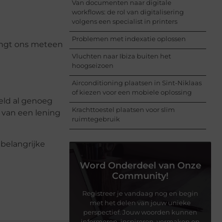
Van documenten naar digitale
workflows: de rol van digitalisering
volgens een specialist in printers
Problemen met indexatie oplossen
brengt ons meteen
Vluchten naar Ibiza buiten het
hoogseizoen
Airconditioning plaatsen in Sint-Niklaas
of kiezen voor een mobiele oplossing
eeld al genoeg
Krachttoestel plaatsen voor slim
 van een lening
ruimtegebruik
 belangrijke
Word Onderdeel van Onze
Community!
Registreer je vandaag nog en begin
met het delen van jouw unieke
perspectief. Jouw woorden kunnen
informeren, inspireren, vermaken en