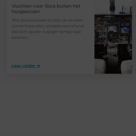
Vluchten naar Ibiza buiten het
hoogseizoen
Wie Ibiza bezoekt buiten de drukke
zomermaanden, ontdekt een eiland
dat zich op een rustiger tempo laat
beleven.
Lees verder ➜