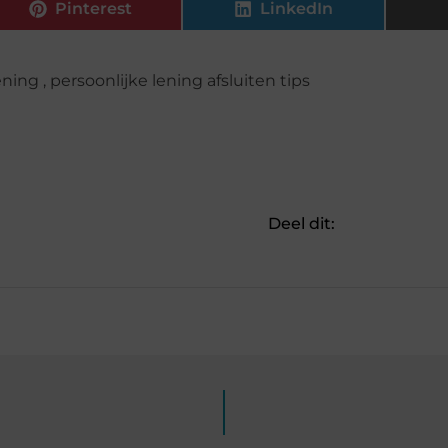
Pinterest
LinkedIn
ening
,
persoonlijke lening afsluiten tips
Deel dit: