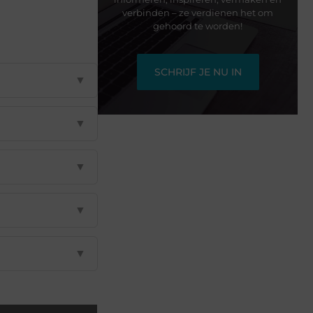
verbinden – ze verdienen het om
gehoord te worden!
SCHRIJF JE NU IN
▼
▼
▼
▼
▼