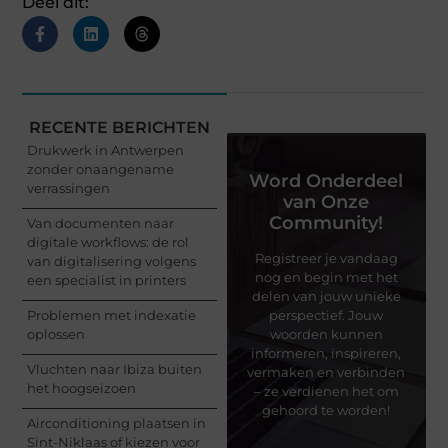
Deel dit:
RECENTE BERICHTEN
Drukwerk in Antwerpen
zonder onaangename
Word Onderdeel
verrassingen
van Onze
Community!
Van documenten naar
digitale workflows: de rol
Registreer je vandaag
van digitalisering volgens
nog en begin met het
een specialist in printers
delen van jouw unieke
Problemen met indexatie
perspectief. Jouw
oplossen
woorden kunnen
informeren, inspireren,
Vluchten naar Ibiza buiten
vermaken en verbinden
het hoogseizoen
– ze verdienen het om
gehoord te worden!
Airconditioning plaatsen in
Sint-Niklaas of kiezen voor