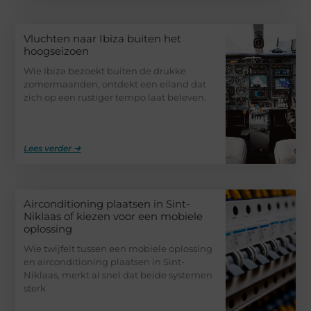
Vluchten naar Ibiza buiten het
hoogseizoen
Wie Ibiza bezoekt buiten de drukke
zomermaanden, ontdekt een eiland dat
zich op een rustiger tempo laat beleven.
Lees verder ➜
Airconditioning plaatsen in Sint-
Niklaas of kiezen voor een mobiele
oplossing
Wie twijfelt tussen een mobiele oplossing
en airconditioning plaatsen in Sint-
Niklaas, merkt al snel dat beide systemen
sterk