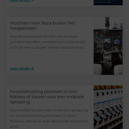
Vluchten naar Ibiza buiten het
hoogseizoen
Wie Ibiza bezoekt buiten de drukke
zomermaanden, ontdekt een eiland dat
zich op een rustiger tempo laat beleven.
Lees verder ➜
Airconditioning plaatsen in Sint-
Niklaas of kiezen voor een mobiele
oplossing
Wie twijfelt tussen een mobiele oplossing
en airconditioning plaatsen in Sint-
Niklaas, merkt al snel dat beide systemen
sterk