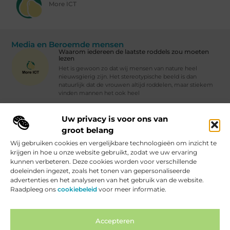
More ICT
Media en Beroemde mensen
Waarom iedereen de laatste roddels zou moeten
lezen
Het is gewoon zo dat wij mensen van nature heel
nieuwsgierig zijn. Het stereotypische beeld is dan
natuurlijk dat de vrouwen altijd roddelen, maar stiekem
vinden mannen het ook heel
Waarom iedereen de laatste roddels zou moeten lezen
Uw privacy is voor ons van
Vind Ons Hier :
groot belang
Wij gebruiken cookies en vergelijkbare technologieën om inzicht te
krijgen in hoe u onze website gebruikt, zodat we uw ervaring
kunnen verbeteren. Deze cookies worden voor verschillende
doeleinden ingezet, zoals het tonen van gepersonaliseerde
Beroemdheden
Uit de Media
Partners
Over ons
Ons team
advertenties en het analyseren van het gebruik van de website.
Raadpleeg ons
cookiebeleid
voor meer informatie.
Contact
Artikel publiceren
Website index
Cookiebeleid (EU)
Backlinks Kopen Nederland: Hoe je Slim je SEO Kunt Verbeteren
Geld Verdienen Internet: Hoe Jij Online Inkomsten Kunt Genereren
Accepteren