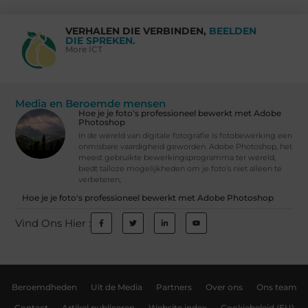
VERHALEN DIE VERBINDEN,
BEELDEN
DIE SPREKEN.
More ICT
Media en Beroemde mensen
Hoe je je foto's professioneel bewerkt met Adobe
Photoshop
In de wereld van digitale fotografie is fotobewerking een
onmisbare vaardigheid geworden. Adobe Photoshop, het
meest gebruikte bewerkingsprogramma ter wereld,
biedt talloze mogelijkheden om je foto’s niet alleen te
verbeteren,
Hoe je je foto's professioneel bewerkt met Adobe Photoshop
Vind Ons Hier :
Beroemdheden
Uit de Media
Partners
Over ons
Ons team
Contact
Artikel publiceren
Website index
Cookiebeleid (EU)