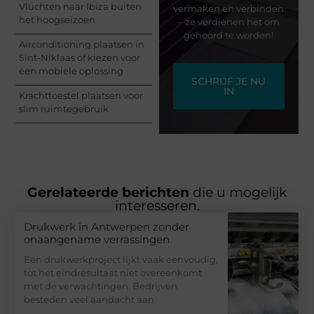
Vluchten naar Ibiza buiten
vermaken en verbinden
het hoogseizoen
– ze verdienen het om
gehoord te worden!
Airconditioning plaatsen in
Sint-Niklaas of kiezen voor
een mobiele oplossing
SCHRIJF JE NU
IN
Krachttoestel plaatsen voor
slim ruimtegebruik
Gerelateerde berichten
die u mogelijk
interesseren.
Drukwerk in Antwerpen zonder
onaangename verrassingen
Een drukwerkproject lijkt vaak eenvoudig,
tot het eindresultaat niet overeenkomt
met de verwachtingen. Bedrijven
besteden veel aandacht aan