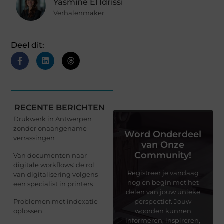
Yasmine El Idrissi
Verhalenmaker
Deel dit:
RECENTE BERICHTEN
Drukwerk in Antwerpen
zonder onaangename
Word Onderdeel
verrassingen
van Onze
Community!
Van documenten naar
digitale workflows: de rol
Registreer je vandaag
van digitalisering volgens
nog en begin met het
een specialist in printers
delen van jouw unieke
Problemen met indexatie
perspectief. Jouw
oplossen
woorden kunnen
informeren, inspireren,