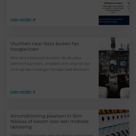
Lees verder ➜
Vluchten naar Ibiza buiten het
hoogseizoen
Wie Ibiza bezoekt buiten de drukke
zomermaanden, ontdekt een eiland dat
zich op een rustiger tempo laat beleven.
Lees verder ➜
Airconditioning plaatsen in Sint-
Niklaas of kiezen voor een mobiele
oplossing
Wie twijfelt tussen een mobiele oplossing