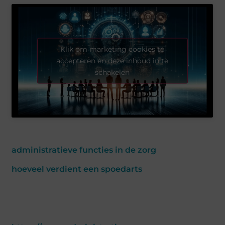
Klik om marketing cookies te
accepteren en deze inhoud in te
schakelen
administratieve functies in de zorg
hoeveel verdient een spoedarts