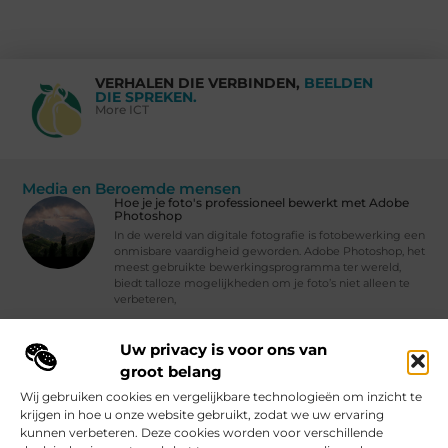
VERHALEN DIE VERBINDEN,
BEELDEN
DIE SPREKEN.
More ICT
Media en Beroemde mensen
Hoe je je foto's professioneel bewerkt met Adobe
Photoshop
In de wereld van digitale fotografie is fotobewerking een
onmisbare vaardigheid geworden. Adobe Photoshop, het
meest gebruikte bewerkingsprogramma ter wereld,
biedt talloze mogelijkheden om je foto’s niet alleen te
verbeteren,
Waarom iedereen de laatste roddels zou moeten lezen
Uw privacy is voor ons van
Vind Ons Hier :
groot belang
Wij gebruiken cookies en vergelijkbare technologieën om inzicht te
krijgen in hoe u onze website gebruikt, zodat we uw ervaring
kunnen verbeteren. Deze cookies worden voor verschillende