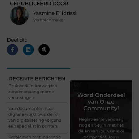
GEPUBLICEERD DOOR
Yasmine El Idrissi
Verhalenmaker
Deel dit:
RECENTE BERICHTEN
Drukwerk in Antwerpen
zonder onaangename
Word Onderdeel
verrassingen
van Onze
Community!
Van documenten naar
digitale workflows: de rol
Registreer je vandaag
van digitalisering volgens
nog en begin met het
een specialist in printers
delen van jouw unieke
Problemen met indexatie
perspectief. Jouw