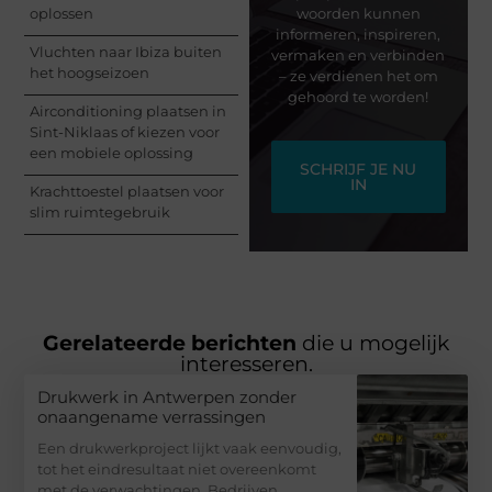
oplossen
woorden kunnen
informeren, inspireren,
Vluchten naar Ibiza buiten
vermaken en verbinden
het hoogseizoen
– ze verdienen het om
gehoord te worden!
Airconditioning plaatsen in
Sint-Niklaas of kiezen voor
een mobiele oplossing
SCHRIJF JE NU
IN
Krachttoestel plaatsen voor
slim ruimtegebruik
Gerelateerde berichten
die u mogelijk
interesseren.
Drukwerk in Antwerpen zonder
onaangename verrassingen
Een drukwerkproject lijkt vaak eenvoudig,
tot het eindresultaat niet overeenkomt
met de verwachtingen. Bedrijven