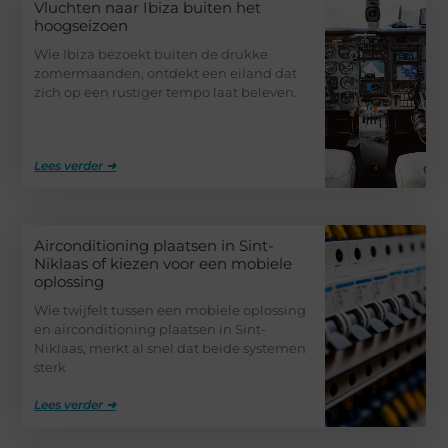
Vluchten naar Ibiza buiten het
hoogseizoen
Wie Ibiza bezoekt buiten de drukke
zomermaanden, ontdekt een eiland dat
zich op een rustiger tempo laat beleven.
Lees verder ➜
Airconditioning plaatsen in Sint-
Niklaas of kiezen voor een mobiele
oplossing
Wie twijfelt tussen een mobiele oplossing
en airconditioning plaatsen in Sint-
Niklaas, merkt al snel dat beide systemen
sterk
Lees verder ➜