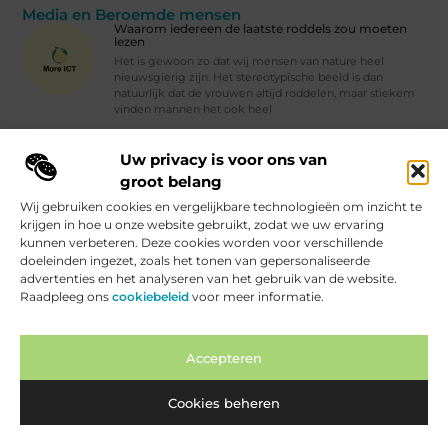
Media en Beroemde mensen
Waarom iedereen de laatste roddels zou moeten
lezen
Het is gewoon zo dat wij mensen van nature heel
nieuwsgierig zijn. Het stereotypische beeld is dan
natuurlijk dat de vrouwen altijd roddelen, maar stiekem
vinden mannen het ook heel
Hoe je je foto's professioneel bewerkt met Adobe Photoshop
Uw privacy is voor ons van
Vind Ons Hier :
groot belang
Wij gebruiken cookies en vergelijkbare technologieën om inzicht te
krijgen in hoe u onze website gebruikt, zodat we uw ervaring
kunnen verbeteren. Deze cookies worden voor verschillende
doeleinden ingezet, zoals het tonen van gepersonaliseerde
Beroemdheden
Uit de Media
Partners
Over ons
Ons team
advertenties en het analyseren van het gebruik van de website.
Raadpleeg ons
cookiebeleid
voor meer informatie.
Contact
Artikel publiceren
Website index
Cookiebeleid (EU)
Backlinks Kopen Nederland: Hoe je Slim je SEO Kunt Verbeteren
Geld Verdienen Internet: Hoe Jij Online Inkomsten Kunt Genereren
Accepteren
Cookies beheren
www.moreict.be.
All Rights Reserved © 2025