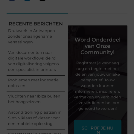
RECENTE BERICHTEN
Drukwerk in Antwerpen
zonder onaangename
Word Onderdeel
verrassingen
van Onze
Community!
Van documenten naar
digitale workflows: de rol
Registreer je vandaag
van digitalisering volgens
nog en begin met het
een specialist in printers
delen van jouw unieke
Problemen met indexatie
perspectief. Jouw
oplossen
woorden kunnen
informeren, inspireren,
Vluchten naar Ibiza buiten
vermaken en verbinden
het hoogseizoen
– ze verdienen het om
gehoord te worden!
Airconditioning plaatsen in
Sint-Niklaas of kiezen voor
een mobiele oplossing
SCHRIJF JE NU
IN
Krachttoestel plaatsen voor