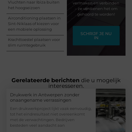
Vluchten naar Ibiza buiten
vermaken en verbinden
het hoogseizoen
– ze verdienen het om
gehoord te worden!
Airconditioning plaatsen in
Sint-Niklaas of kiezen voor
een mobiele oplossing
SCHRIJF JE NU
IN
Krachttoestel plaatsen voor
slim ruimtegebruik
Gerelateerde berichten
die u mogelijk
interesseren.
Drukwerk in Antwerpen zonder
onaangename verrassingen
Een drukwerkproject lijkt vaak eenvoudig,
tot het eindresultaat niet overeenkomt
met de verwachtingen. Bedrijven
besteden veel aandacht aan