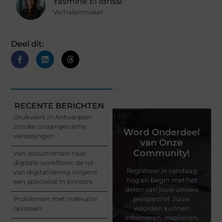
Yasmine El Idrissi
Verhalenmaker
Deel dit:
RECENTE BERICHTEN
Drukwerk in Antwerpen
zonder onaangename
Word Onderdeel
verrassingen
van Onze
Community!
Van documenten naar
digitale workflows: de rol
Registreer je vandaag
van digitalisering volgens
nog en begin met het
een specialist in printers
delen van jouw unieke
Problemen met indexatie
perspectief. Jouw
oplossen
woorden kunnen
informeren, inspireren,