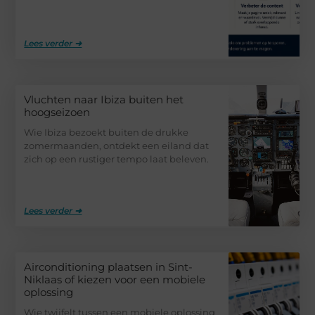
Lees verder ➜
Vluchten naar Ibiza buiten het
hoogseizoen
Wie Ibiza bezoekt buiten de drukke
zomermaanden, ontdekt een eiland dat
zich op een rustiger tempo laat beleven.
Lees verder ➜
Airconditioning plaatsen in Sint-
Niklaas of kiezen voor een mobiele
oplossing
Wie twijfelt tussen een mobiele oplossing