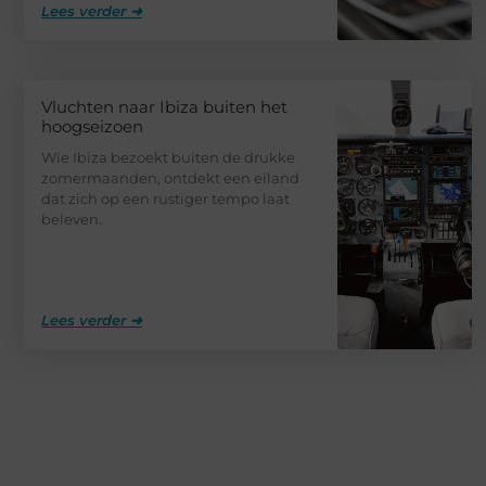
Lees verder ➜
Vluchten naar Ibiza buiten het
hoogseizoen
Wie Ibiza bezoekt buiten de drukke
zomermaanden, ontdekt een eiland
dat zich op een rustiger tempo laat
beleven.
Lees verder ➜