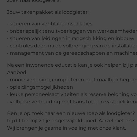
zoek naar loodgieters.
Jouw takenpakket als loodgieter:
• situeren van ventilatie-installaties
• onberispelijk tenuitvoerleggen van werkzaamheden aa
• situeren van leidingen in rangschikking en inbouw
• controles doen na de volbrenging van de installatie
• management van de gereedschappen en machines die
Na een inwonende educatie kan je ook helpen bij plaat
Aanbod
• mooie verloning, completeren met maaltijdcheques
• opleidingsmogelijkheden
• leuke personeelsactiviteiten als reserve beloning v
• voltijdse verhouding met kans tot een vast gelijke
Ben je op zoek naar een nieuwe roep als loodgieter?
bij dit bedrijf zit je ongetwijfeld goed. Aarzel niet en s
Wij brengen je gaarne in voeling met onze klant.