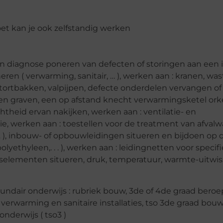
oet kan je ook zelfstandig werken
een diagnose poneren van defecten of storingen aan een ins
eren ( verwarming, sanitair, … ), werken aan : kranen, was
stortbakken, valpijpen, defecte onderdelen vervangen of
uven graven, een op afstand knecht verwarmingsketel ork
htheid ervan nakijken, werken aan : ventilatie- en
, werken aan : toestellen voor de treatment van afvalwa
 … ), inbouw- of opbouwleidingen situeren en bijdoen op
lyethyleen,. . . ), werken aan : leidingnetten voor specifi
ingselementen situeren, druk, temperatuur, warmte-uitwis
undair onderwijs : rubriek bouw, 3de of 4de graad bero
 verwarming en sanitaire installaties, tso 3de graad bouw
nderwijs ( tso3 )