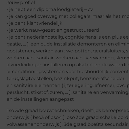
Jouw profiel
• je hebt een diploma loodgieterij – cv
• je kan goed overweg met collega ‘s, maar als het m
• je bent klantvriendelijk
• je werkt nauwgezet en gestructureerd
• je bent nederlandstalig, cognitie frans is een plus 
gaatje, … ), een oude installatie demonteren en elimin
gootstenen, werken aan : wc-potten, geurafsluiters, 
werken aan : sanitair, werken aan : verwarming, sle
afvoerleidingen installeren op afschot en de waterdic
airconditioningsystemen voor huishoudelijk conventie
terugslagtoestellen, bezinkput, benzine-afscheider,
en sanitaire elementen ( ijzerlegering, afnemer, pvc, po
perslucht, stikstof, zuren, … ), sanitaire en verwarm
en de instellingen aangepast
Tso 3de graad bouwtechnieken, deeltijds beroepssec
onderwijs ( bso3 of bso4 ), bso 3de graad schakelbord
volwassenenonderwijs ), 3de graad bxe8ta secundair o