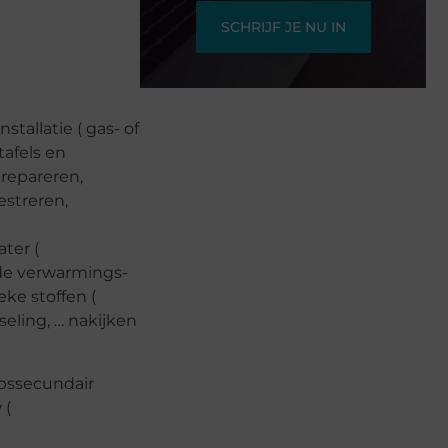
SCHRIJF JE NU IN
tallatie ( gas- of
tafels en
 repareren,
estreren,
ter (
 de verwarmings-
eke stoffen (
seling, … nakijken
epssecundair
 (