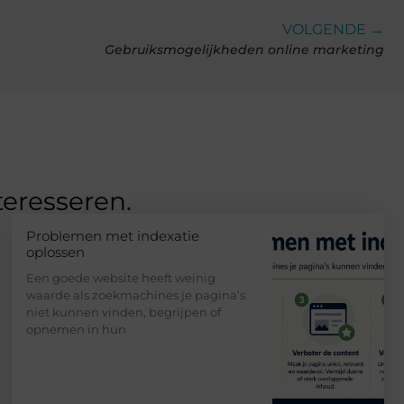
VOLGENDE →
Gebruiksmogelijkheden online marketing
teresseren.
Problemen met indexatie
oplossen
Een goede website heeft weinig
waarde als zoekmachines je pagina’s
niet kunnen vinden, begrijpen of
opnemen in hun