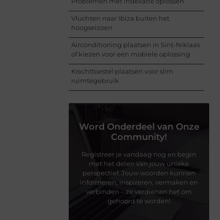
Problemen met indexatie oplossen
Vluchten naar Ibiza buiten het
hoogseizoen
Airconditioning plaatsen in Sint-Niklaas
of kiezen voor een mobiele oplossing
Krachttoestel plaatsen voor slim
ruimtegebruik
Word Onderdeel van Onze
Community!
Registreer je vandaag nog en begin
met het delen van jouw unieke
perspectief. Jouw woorden kunnen
informeren, inspireren, vermaken en
verbinden – ze verdienen het om
gehoord te worden!