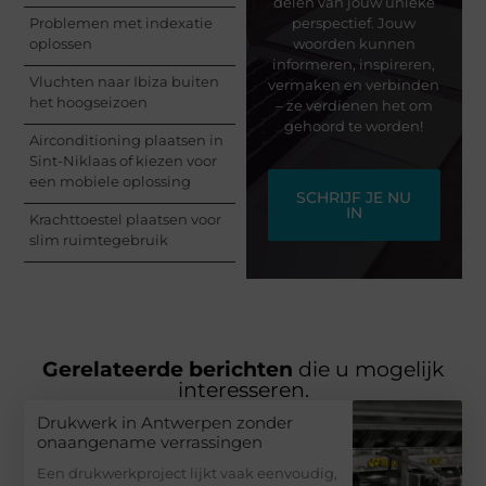
delen van jouw unieke
Problemen met indexatie
perspectief. Jouw
oplossen
woorden kunnen
informeren, inspireren,
Vluchten naar Ibiza buiten
vermaken en verbinden
het hoogseizoen
– ze verdienen het om
gehoord te worden!
Airconditioning plaatsen in
Sint-Niklaas of kiezen voor
een mobiele oplossing
SCHRIJF JE NU
IN
Krachttoestel plaatsen voor
slim ruimtegebruik
Gerelateerde berichten
die u mogelijk
interesseren.
Drukwerk in Antwerpen zonder
onaangename verrassingen
Een drukwerkproject lijkt vaak eenvoudig,