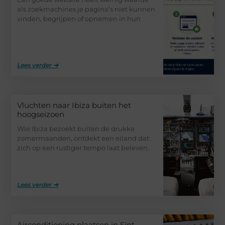
als zoekmachines je pagina’s niet kunnen
vinden, begrijpen of opnemen in hun
Lees verder ➜
Vluchten naar Ibiza buiten het
hoogseizoen
Wie Ibiza bezoekt buiten de drukke
zomermaanden, ontdekt een eiland dat
zich op een rustiger tempo laat beleven.
Lees verder ➜
Airconditioning plaatsen in Sint-