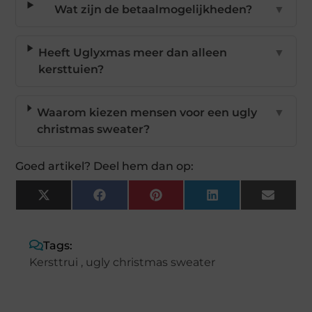
Wat zijn de betaalmogelijkheden?
▼
Heeft Uglyxmas meer dan alleen
▼
kersttuien?
Waarom kiezen mensen voor een ugly
▼
christmas sweater?
Goed artikel? Deel hem dan op:
X
Facebook
Pinterest
LinkedIn
Email
(Twitter)
Tags:
Kersttrui
,
ugly christmas sweater