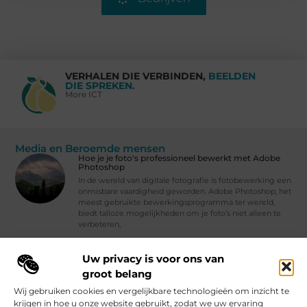
VERHALEN DIE VERBINDEN,
BEELDEN
DIE SPREKEN.
More ICT
Media en Beroemde mensen
Hoe je je foto's professioneel bewerkt met Adobe
Photoshop
In de wereld van digitale fotografie is fotobewerking een
onmisbare vaardigheid geworden. Adobe Photoshop, het
meest gebruikte bewerkingsprogramma ter wereld,
biedt talloze mogelijkheden om je foto’s niet alleen te
verbeteren,
Waarom iedereen de laatste roddels zou moeten lezen
Uw privacy is voor ons van
Vind Ons Hier :
groot belang
Wij gebruiken cookies en vergelijkbare technologieën om inzicht te
krijgen in hoe u onze website gebruikt, zodat we uw ervaring