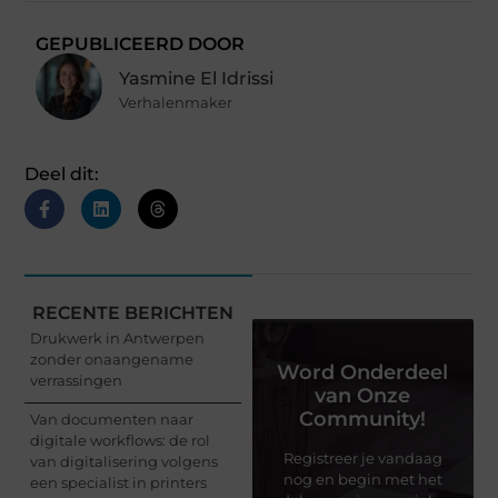
GEPUBLICEERD DOOR
Yasmine El Idrissi
Verhalenmaker
Deel dit:
RECENTE BERICHTEN
Drukwerk in Antwerpen
zonder onaangename
Word Onderdeel
verrassingen
van Onze
Community!
Van documenten naar
digitale workflows: de rol
Registreer je vandaag
van digitalisering volgens
nog en begin met het
een specialist in printers